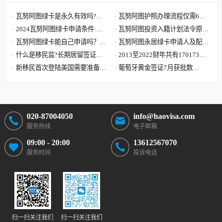
瓦努阿图绿卡是永久有效吗?瓦
瓦努阿图护照办理流程仅需6步,
努阿图绿卡有效期是多久?
2024瓦努阿图绿卡申请条件:单
快至30天获批 60天收到原件
瓦努阿图投资入籍计划法令原文
人8000美元 7天获批三周拿卡
瓦努阿图绿卡能自己申请吗？答
解读,主申请人捐献8万美元起
瓦努阿图永居绿卡申请人及配偶
案可能要让您失望了
什么是移民监?长期居留签证和
子女需要提供资料最全清单
2013至2022财年共有170173位
永久居留签证有什么区别?
新移民首次登陆美国需要准备哪
中国大陆申请人移民美国
葡萄牙黄金签证7月获批数
些文件?到达美国机场流程
据:101位主申请人 美国籍再居
首位
020-87004050
info@haovisa.com
服务热线
电子邮箱
09:00 - 20:00
13612567070
服务时间
投诉电话
扫一扫关注我们
扫一扫关注我们