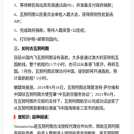
3、等待移民局出具背调通过函FIU，并准备支付政府捐款；
4、瓦努阿图公民委员会审批入籍大会，获得原则性批复函
AIP；
5、完成政府捐款，等待入籍宣誓+公民纸；
6、打印护照+邮寄到国内；
三、如何去瓦努阿图
目前从国内飞瓦努阿图没有直航，大多是通过澳大利亚转机瓦
国航线，整个航程约11个小时，也可以从香港飞斐济，再转瓦
国。7月份，瓦努阿图总理访问中国，提到即将开通直航，预
计直航航程7.5小时。
据媒体报道，2019年9月18日，瓦努阿图总理夏洛特·萨尔维和
中国驻瓦努阿图大使签署“中瓦航空服务协议”；2021年6月，
在瓦努阿图外交部的支持下，瓦努阿图航空公司成功试运营了
从瓦努阿图首都维拉港直飞中国海南省三亚市的航班。
▍
涨知识 | 延伸阅读：
Vanuatuvisa是瓦努阿图合法授权代理合作伙伴，帮助瓦努阿图
直接投资者、投资入籍申请人提供投资咨询服务，是瓦努阿图