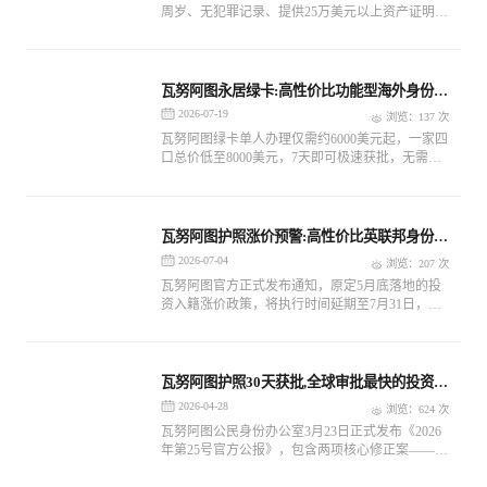
周岁、无犯罪记录、提供25万美元以上资产证明即
可申请，1-2个月即可快速获批，依旧是全球办理
速度最快的合法英联邦入籍项目。
瓦努阿图永居绿卡:高性价比功能型海外身份首
选
2026-07-19
浏览：137 次
瓦努阿图绿卡单人办理仅需约6000美元起，一家四
口总价低至8000美元，7天即可极速获批，无需登
陆、无语言学历要求、无移民监，不影响原有国籍
瓦努阿图护照涨价预警:高性价比英联邦身份审
批收紧
2026-07-04
浏览：207 次
瓦努阿图官方正式发布通知，原定5月底落地的投
资入籍涨价政策，将执行时间延期至7月31日，单
人申请的政府捐赠门槛将直接上调2万美元，家庭
申请同步按人数阶梯加价。这是近三年来瓦努阿图
投资入籍项目的第三次价格调整，叠加同期全球投
资入籍项目普遍收紧的审核趋势
瓦努阿图护照30天获批,全球审批最快的投资入
籍计划之一
2026-04-28
浏览：624 次
瓦努阿图公民身份办公室3月23日正式发布《2026
年第25号官方公报》，包含两项核心修正案——
《公民身份（发展支持计划）条例（修正案）2026
年第39号令》及《公民身份（贡献计划）条例（修