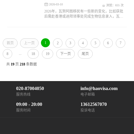
第二本护照
2026-03-10
浏览：655 次
2026年，瓦努阿图移民有一些新的变化，比如获批
后需赴香港或迪拜领事处完成生物信息录入，瓦努
阿图移民项目以其30天获批的速度、零税天堂的优
势和CRS无忧的保障，为全球投资者提供了一个极
具吸引力的选择。
1
首页
上一页
2
3
4
5
6
7
...
8
18
19
下一页
尾页
共
19
页
218
条数据
020-87004050
info@haovisa.com
服务热线
电子邮箱
09:00 - 20:00
13612567070
服务时间
投诉电话