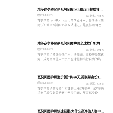
正案）2026年第40号令》，宣布投资入籍项目整体
费用上调2万美元。
精英商务移民是瓦努阿图DSP和CIIP权威推广
机构
2026-04-26
浏览：483 次
瓦努阿图DSP于‌2016年12月‌正式推出，并依据《国
籍法》第112章第215条立法通过‌。是瓦努阿图政府
为吸引海外投资、促进本国经济发展而设立的官方
计划。
精英商务移民是瓦努阿图护照全球推广机构
2026-04-21
浏览：504 次
瓦努阿图护照凭借低门槛、快周期、零税天堂等优
势，成为高净值人士资产全球化和出行自由的热门
选择。精英商务移民十年来保持100%获批率，助
力家庭实现教育、税务、资产的多重规划。
瓦努阿图护照涨价倒计时60天,英联邦身份30
天获批
2026-03-27
浏览：628 次
瓦努阿图护照投资门槛即将上涨2万美元，8万美元
捐赠门槛仅剩最后两个月窗口期，英联邦身份+免
签89国+零税务负担，全家三代同步规划的黄金时
机进入倒计时。
瓦努阿图护照快速获批:为什么高净值人群申请