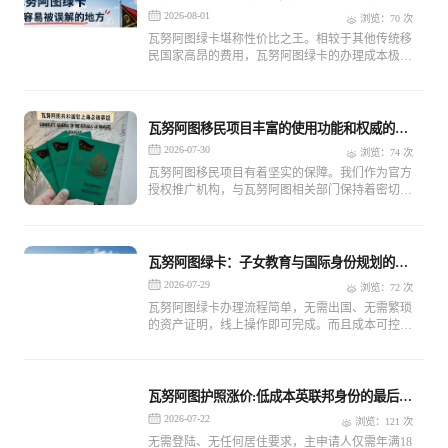
之选
2026-08-01
浏览：70 次
瓦努阿图绿卡堪称性价比之王。相较于其他传统移
民国家高昂的费用，瓦努阿图绿卡的办理成本极
低，让中产家庭无需承受巨大的经济压力，就能轻
松拥有海外身份。
瓦努阿图移民项目丰富的使用功能和权威的官
方保障
2026-07-30
浏览：74 次
瓦努阿图移民项目有着坚实的保障。我们作为官方
授权推广机构，与瓦努阿图相关部门保持着密切的
合作与沟通。
瓦努阿图绿卡：子女教育与国际身份规划的双
重助力
2026-07-29
浏览：72 次
瓦努阿图绿卡办理流程简单，无需出国、无需繁琐
的资产证明，线上操作即可完成。而且成本可控，
性价比极高，以较低的投入就能同时解决子女国际
教育与国际身份规划两大难题，是追求高效、实用
身份配置家庭的理想之选。
瓦努阿图护照涨价:低成本英联邦身份的最后窗
口期
2026-07-22
浏览：121 次
无需登陆、无任何居住要求，主申请人仅需年满18