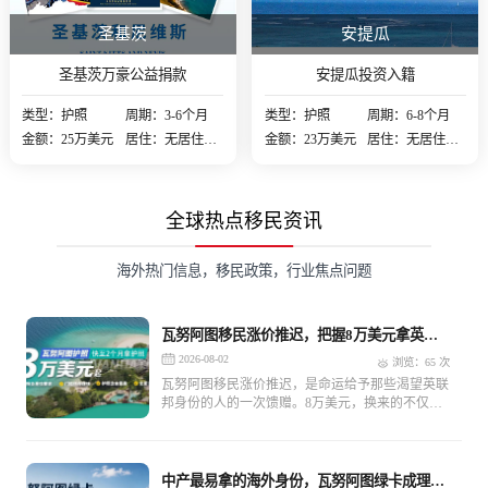
圣基茨
安提瓜
圣基茨万豪公益捐款
安提瓜投资入籍
类型：护照
周期：3-6个月
类型：护照
周期：6-8个月
金额：25万美元
居住：无居住要
金额：23万美元
居住：无居住要
求
求
全球热点移民资讯
海外热门信息，移民政策，行业焦点问题
瓦努阿图移民涨价推迟，把握8万美元拿英联
邦身份的良机
2026-08-02
浏览：65 次
瓦努阿图移民涨价推迟，是命运给予那些渴望英联
邦身份的人的一次馈赠。8万美元，换来的不仅仅
是一个海外身份，更是对未来生活的更多可能和保
障。抓住这个机会，开启人生的新篇章。
中产最易拿的海外身份，瓦努阿图绿卡成理想