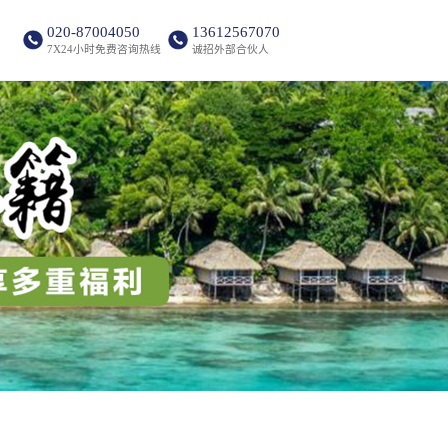
020-87004050
13612567070
7X24小时免费咨询热线
诚招外部合伙人