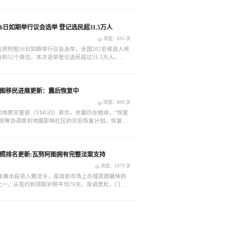
53万人。2024年华侨生联考的预报名人数为11,145
20名考生通过华侨生联考报名资格审核。
6日如期举行议会选举 登记选民超31.5万人
浏览：691 次
努阿图16日如期举行议会选举，全国202名候选人将
的52个席位。本次选举登记选民超过31.5万人。当
分，设立在瓦努阿图全国18个选区的265个投票站正式
当天16时30分结束。
努阿图移民进展更新：震后恢复中
浏览：808 次
和地质灾害部（VMGD）表示，余震仍在继续，“恢复
在统筹协调受到地震影响社区的灾后恢复计划。恢复成
亿瓦图（约合2.43亿美元）。完成这项计划将需要大约
划将分为短期、中期和长期阶段。工程师们正在进行
确认建筑物的安全，并为完成清理的建筑发放占用
球护照排名更新:瓦努阿图拥有完整法案支持
浏览：2479 次
5年推出投资入籍法令，是目前市场上办理周期最快的
之一，从签约到领取护照平均70天。背调宽松，门槛
无需登陆、无居住要求；身份可靠性，瓦努阿图政府
入籍计划；投资金额低，单人申请 8 万美金起，一
邦护照；