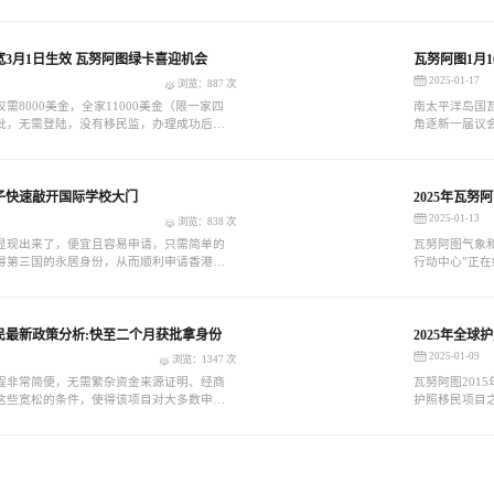
意味着，无需长时间的等待或频繁的登录，
报名人数约为13
就能快速获得海外身份。
人，有10,3
3月1日生效 瓦努阿图绿卡喜迎机会
瓦努阿图1月1
2025-01-17
浏览：887 次
需8000美金，全家11000美金（限一家四
南太平洋岛国瓦
获批，无需登陆，没有移民监，办理成功后可
角逐新一届议会
永居证书。
地时间7时30
开放，投票将于
子快速敲开国际学校大门
2025年瓦
2025-01-13
浏览：838 次
显现出来了，便宜且容易申请，只需简单的
瓦努阿图气象
得第三国的永居身份，从而顺利申请香港投
行动中心”正
门。这种低成本、快速、高效移民方式，成
本预估为290
梦想的捷径。
两年时间，计
相关评估，以
证。
移民最新政策分析:快至二个月获批拿身份
2025年全
2025-01-09
浏览：1347 次
程非常简便，无需繁杂资金来源证明、经商
瓦努阿图201
这些宽松的条件，使得该项目对大多数申请
护照移民项目
些想要快速办理第二护照的人士。
低，无面试、
全力支持该投资
家三代获英联