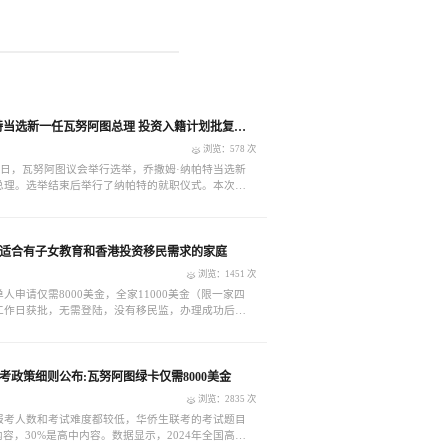
特当选新一任瓦努阿图总理 投资入籍计划批复即
浏览：578 次
1日，瓦努阿图议会举行选举，乔撒姆·纳帕特当选新
总理。选举结束后举行了纳帕特的就职仪式。本次选
是唯一的候选人，瓦努阿图议会共有52个席位，纳帕
人，以50张赞成票当选。
适合有子女教育和香港投资移民需求的家庭
浏览：1451 次
人申请仅需8000美金，全家11000美金（限一家四
个工作日获批，无需登陆，没有移民监，办理成功后可
，绿卡，永居证书。
联考政策细则公布:瓦努阿图绿卡仅需8000美金
浏览：2835 次
报考人数和考试难度都较低，华侨生联考的考试题目
内容，30%是高中内容。数据显示，2024年全国高考