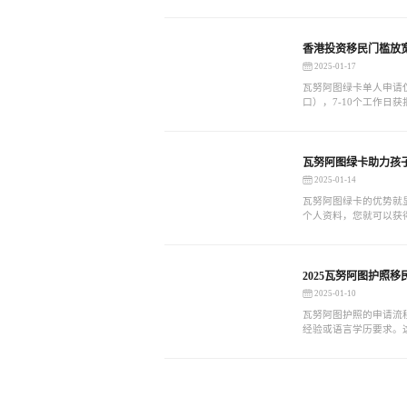
全程线上即可完成。这
真正实现了“足不出户”
香港投资移民门槛放宽
2025-01-17
瓦努阿图绿卡单人申请仅
口），7-10个工作日
获得：背调函，绿卡，
瓦努阿图绿卡助力孩
2025-01-14
瓦努阿图绿卡的优势就
个人资料，您就可以获
资移民，打开香港的大
为了许多人实现全球化
2025瓦努阿图护照
2025-01-10
瓦努阿图护照的申请流
经验或语言学历要求。
人非常友好，特别是那