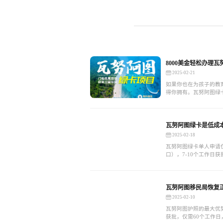
8000美金轻松办理
2025-02-21
如果你也在为孩子的教
得你拥有。瓦努阿图绿
以及丰富的教育与国际
论是希望为孩子提供更
线，瓦努阿图绿卡都能
瓦努阿图绿卡是低成
2025-02-18
瓦努阿图绿卡单人申请仅
口），7-10个工作日
获得：背调函，绿卡，
瓦努阿图移民局恢复正
2025-02-10
瓦努阿图护照的最大优
获批，仅需60个工作