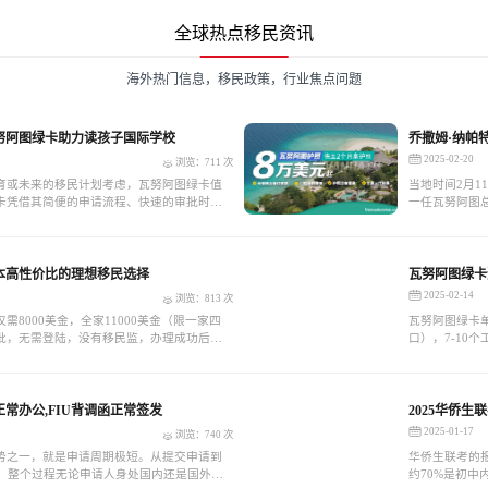
全球热点移民资讯
海外热门信息，移民政策，行业焦点问题
瓦努阿图绿卡助力读孩子国际学校
乔撒姆·纳帕
将开始
2025-02-20
浏览：711 次
育或未来的移民计划考虑，瓦努阿图绿卡值
当地时间2月1
卡凭借其简便的申请流程、快速的审批时间
一任瓦努阿图
旅行便利，成为了越来越多家庭的选择。无
举中，纳帕特
多国际教育机会，还是规划未来的移民路
特是唯一候选
提供一个高效且经济的解决方案。
本高性价比的理想移民选择
瓦努阿图绿卡
2025-02-14
浏览：813 次
需8000美金，全家11000美金（限一家四
瓦努阿图绿卡单
获批，无需登陆，没有移民监，办理成功后可
口），7-10
永居证书。
获得：背调函
常办公,FIU背调函正常签发
2025华侨生
2025-01-17
浏览：740 次
势之一，就是申请周期极短。从提交申请到
华侨生联考的
日，整个过程无论申请人身处国内还是国外，
约70%是初中