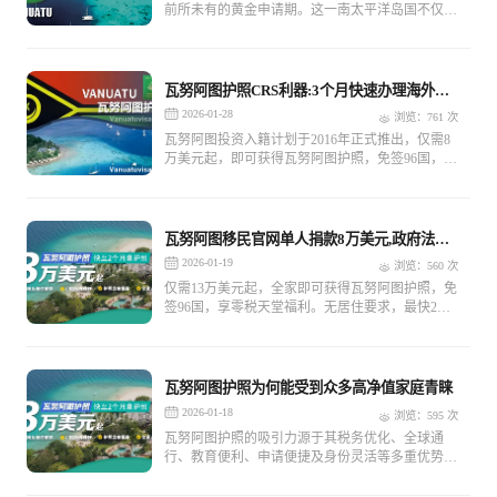
前所未有的黄金申请期。这一南太平洋岛国不仅以
其纯净的自然风光闻名，更通过创新性的投资移民
政策，为投资者提供了快速、高效且具有战略价值
的身份规划方案。
瓦努阿图护照CRS利器:3个月快速办理海外小
国护照
2026-01-28
浏览：761 次
瓦努阿图投资入籍计划于2016年正式推出，仅需8
万美元起，即可获得瓦努阿图护照，免签96国，享
零税天堂福利。无居住要求，最快2个月获批，
2025年10月起新增生物识别流程。
瓦努阿图移民官网单人捐款8万美元,政府法案
支持
2026-01-19
浏览：560 次
仅需13万美元起，全家即可获得瓦努阿图护照，免
签96国，享零税天堂福利。无居住要求，最快2个
多月获批，2025年10月起新增生物识别流程。
瓦努阿图护照为何能受到众多高净值家庭青睐
2026-01-18
浏览：595 次
瓦努阿图护照的吸引力源于其税务优化、全球通
行、教育便利、申请便捷及身份灵活等多重优势的
完美结合。对于追求财富保值、子女教育国际化、
全球商务便利的高净值家庭而言，它不仅是身份规