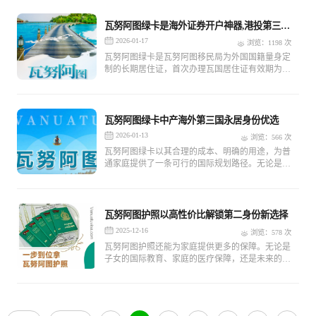
划的“全能ACE”，更是应对全球化挑战的智慧选
择。
瓦努阿图绿卡是海外证券开户神器,港投第三国
永居身份理想选择
2026-01-17
浏览：1198 次
瓦努阿图绿卡是瓦努阿图移民局为外国国籍量身定
制的长期居住证，首次办理瓦国居住证有效期为10
年，瓦努阿图居住证是持有人在瓦努阿图的合法身
份证明(长期签证)，主要作用是可以在瓦国居住生
活、投资创业、学习语言、获得护照，过渡到其他
国家。
瓦努阿图绿卡中产海外第三国永居身份优选
2026-01-13
浏览：566 次
瓦努阿图绿卡以其合理的成本、明确的用途，为普
通家庭提供了一条可行的国际规划路径。无论是应
对突发性的国际旅行限制、规避单一身份风险，还
是为子女教育、资产配置、海外养老提供更多灵活
选择.
瓦努阿图护照以高性价比解锁第二身份新选择‌
2025-12-16
浏览：578 次
瓦努阿图护照还能为家庭提供更多的保障。无论是
子女的国际教育、家庭的医疗保障，还是未来的养
老规划，拥有一个第二身份都意味着更多的选择和
更大的自由度。