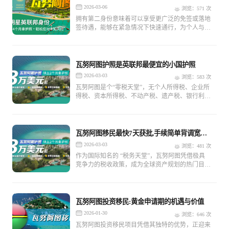
2026-03-06
浏览：571 次
拥有第二身份意味着可以享受更广泛的免签或落地
签待遇，能够在紧急情况下快速通行，为个人与家
庭提供一个安全的避风港。拥有第二身份，还可以
在全球范围内进行资产配置，将资产分散到不同的
国家和地区，有效规避单一市场波动带来的风险。
瓦努阿图护照是英联邦最便宜的小国护照
2026-03-03
浏览：583 次
瓦努阿图是个“零税天堂”，无个人所得税、企业所
得税、资本所得税、不动产税、遗产税、银行利息
税等多种税务，因此，很多企业家倾向于办理瓦努
阿图护照，境外上市，合理规划财税。此外，移民
瓦努阿图的人群也不乏以子女教育或畅行全球为目
的的各类父母及商务人士。
瓦努阿图移民最快7天获批,手续简单背调宽松,
门槛低
2026-03-03
浏览：481 次
作为国际知名的 “税务天堂”，瓦努阿图凭借极具
竞争力的税收政策，成为全球资产规划的热门目的
地。此外，瓦努阿图在世界银行 “营商便利度” 评
级中屡获佳绩，其金融体系安全性高、监管环境友
好，为离岸公司注册与资产架构搭建提供了稳固保
障。
瓦努阿图投资移民:黄金申请期的机遇与价值
2026-01-30
浏览：646 次
瓦努阿图投资移民项目凭借其独特的优势，正迎来