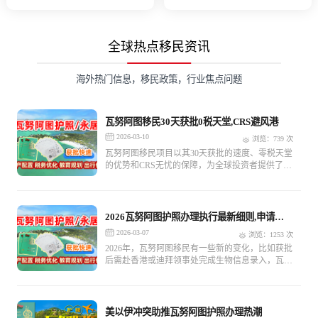
求
求
全球热点移民资讯
海外热门信息，移民政策，行业焦点问题
瓦努阿图移民30天获批0税天堂,CRS避风港
2026-03-10
浏览：739 次
瓦努阿图移民项目以其30天获批的速度、零税天堂
的优势和CRS无忧的保障，为全球投资者提供了一
个极具吸引力的选择。
2026瓦努阿图护照办理执行最新细则,申请流
程重大变化
2026-03-07
浏览：1253 次
2026年，瓦努阿图移民有一些新的变化，比如获批
后需赴香港或迪拜领事处完成生物信息录入，瓦努
阿图移民项目以其30天获批的速度、零税天堂的优
势和CRS无忧的保障，为全球投资者提供了一个极
具吸引力的选择。
美以伊冲突助推瓦努阿图护照办理热潮