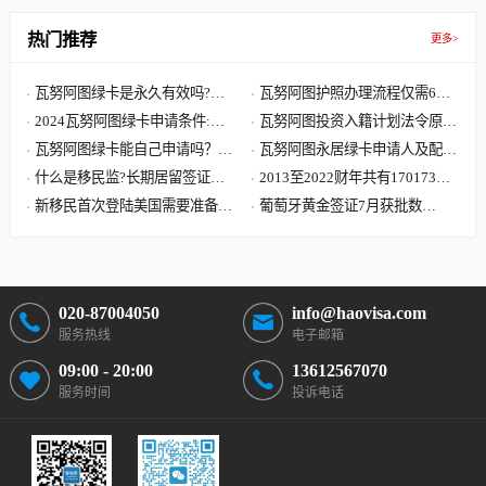
热门推荐
更多>
瓦努阿图绿卡是永久有效吗?瓦
瓦努阿图护照办理流程仅需6步,
努阿图绿卡有效期是多久?
2024瓦努阿图绿卡申请条件:单
快至30天获批 60天收到原件
瓦努阿图投资入籍计划法令原文
人8000美元 7天获批三周拿卡
瓦努阿图绿卡能自己申请吗？答
解读,主申请人捐献8万美元起
瓦努阿图永居绿卡申请人及配偶
案可能要让您失望了
什么是移民监?长期居留签证和
子女需要提供资料最全清单
2013至2022财年共有170173位
永久居留签证有什么区别?
新移民首次登陆美国需要准备哪
中国大陆申请人移民美国
葡萄牙黄金签证7月获批数
些文件?到达美国机场流程
据:101位主申请人 美国籍再居
首位
020-87004050
info@haovisa.com
服务热线
电子邮箱
09:00 - 20:00
13612567070
服务时间
投诉电话