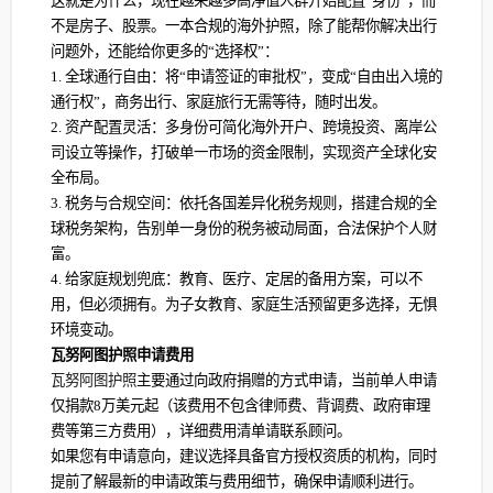
这就是为什么，现在越来越多高净值人群开始配置“身份”，而
不是房子、股票。一本合规的海外护照，除了能帮你解决出行
问题外，还能给你更多的“选择权”：
1. 全球通行自由：将“申请签证的审批权”，变成“自由出入境的
通行权”，商务出行、家庭旅行无需等待，随时出发。
2. 资产配置灵活：多身份可简化海外开户、跨境投资、离岸公
司设立等操作，打破单一市场的资金限制，实现资产全球化安
全布局。
3. 税务与合规空间：依托各国差异化税务规则，搭建合规的全
球税务架构，告别单一身份的税务被动局面，合法保护个人财
富。
4. 给家庭规划兜底：教育、医疗、定居的备用方案，可以不
用，但必须拥有。为子女教育、家庭生活预留更多选择，无惧
环境变动。
瓦努阿图护照申请费用
瓦努阿图护照
主要通过向政府捐赠的方式申请，当前单人申请
仅捐款8万美元起（该费用不包含律师费、背调费、政府审理
费等第三方费用），详细费用清单请联系顾问。
如果您有申请意向，建议选择具备官方授权资质的机构，同时
提前了解最新的申请政策与费用细节，确保申请顺利进行。