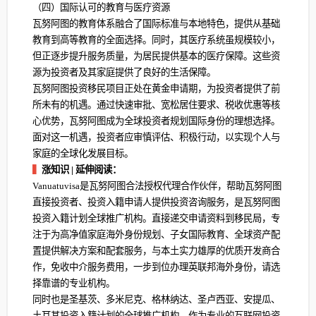
（四）国际认可的教育与医疗资源
瓦努阿图的教育体系融合了国际标准与本地特色，提供从基础
教育到高等教育的全面选择。同时，其医疗系统虽规模较小，
但正逐步提升服务质量，为居民提供基本的医疗保障。这些资
源为投资者及其家庭提供了良好的生活保障。
瓦努阿图投资移民项目正处在黄金申请期，为投资者提供了前
所未有的机遇。通过快速审批、宽松居住要求、税收优惠等核
心优势，瓦努阿图成为全球投资者规划国际身份的理想选择。
面对这一机遇，投资者应审慎评估、积极行动，以实现个人与
家庭的全球化发展目标。
▍
涨知识 | 延伸阅读：
Vanuatuvisa是瓦努阿图合法授权代理合作伙伴，帮助瓦努阿图
直接投资者、投资入籍申请人提供投资咨询服务，是瓦努阿图
投资入籍计划全球推广机构。直接递交申请资料到移民局，专
注于为高净值家庭海外身份规划、子女国际教育、全球资产配
置提供解决方案和配套服务，与本土实力雄厚的优质开发商合
作，免收中介服务费用，一步到位办理英联邦海外身份，请选
择靠谱的专业机构。
同时也是圣基茨、多米尼克、格林纳达、圣卢西亚、安提瓜、
土耳其投资入籍计划的全球推广机构。作为专业的互联网投资