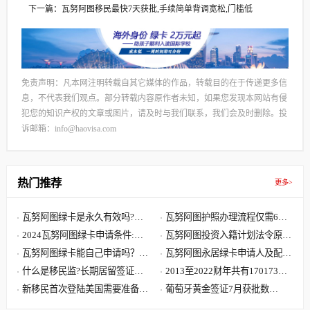
下一篇：瓦努阿图移民最快7天获批,手续简单背调宽松,门槛低
免责声明：凡本网注明转载自其它媒体的作品，转载目的在于传递更多信
息，不代表我们观点。部分转载内容原作者未知，如果您发现本网站有侵
犯您的知识产权的文章或图片，请及时与我们联系，我们会及时删除。投
诉邮箱：info@haovisa.com
热门推荐
更多>
瓦努阿图绿卡是永久有效吗?瓦
瓦努阿图护照办理流程仅需6步,
努阿图绿卡有效期是多久?
2024瓦努阿图绿卡申请条件:单
快至30天获批 60天收到原件
瓦努阿图投资入籍计划法令原文
人8000美元 7天获批三周拿卡
瓦努阿图绿卡能自己申请吗？答
解读,主申请人捐献8万美元起
瓦努阿图永居绿卡申请人及配偶
案可能要让您失望了
什么是移民监?长期居留签证和
子女需要提供资料最全清单
2013至2022财年共有170173位
永久居留签证有什么区别?
新移民首次登陆美国需要准备哪
中国大陆申请人移民美国
葡萄牙黄金签证7月获批数
些文件?到达美国机场流程
据:101位主申请人 美国籍再居