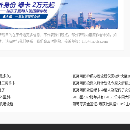
转载目的在于传递更多信息，不代表我们观点。部分转载内容原作者未知，如
时与我们联系，我们会及时删除。投诉邮箱：info@haovisa.com
是多久?
瓦努阿图护照办理流程仅需6步,快至30
获批三周拿卡
瓦努阿图投资入籍计划法令原文解读,
望了
瓦努阿图永居绿卡申请人及配偶子女
么区别?
2013至2022财年共有170173位中
机场流程
葡萄牙黄金签证7月获批数据:101位