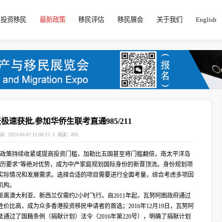
投资移民
最新政策
移民评估
移民展会
关于我们
English
极速获批,参加华侨生联考直通985/211
间：2025-04-07 12:08:12
阅读：893
欧美国家移民政策持续收紧或提高投资门槛，加勒比五国甚至将门槛翻倍，南太平洋岛
学历要求”等绝对优势，成为中产家庭规划国际身份的新晋顶流。身份规划项
实际情况和发展需求。选择合适的项目需要进行全面考量，综合考虑多项因
机构。
离澳大利亚、新西兰仅需约2小时飞行。自2011年起，瓦努阿图政府通过
价比高，成为众多香港投资移民申请者的首选；2016年12月19日，瓦努阿
立法通过了国籍条例（捐献计划）法令（2016年第220号），明确了捐献计划