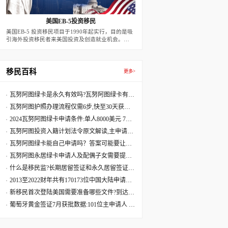
美国EB-5投资移民
美国EB-5 投资移民项目于1990年起实行，目的是吸
引海外投资移民者来美国投资及创造就业机会。
2022年后，新法案下，预留签证每年有3200个名
额。根据此方案，外国移民申请人在美投资创设有利
于美国经济的商业性企业，并创造10个全职的美国
工人就业机会，即可获发二年期的有条件移民签证。
移民百科
更多>
二年届满前90天，若移民投资者的投资行为满足10
个就业，以及投资款在项目中达到二年，可申请条件
移除，而成为永久居民。
瓦努阿图绿卡是永久有效吗?瓦努阿图绿卡有效
期是多久?
瓦努阿图护照办理流程仅需6步,快至30天获批
60天收到原件
2024瓦努阿图绿卡申请条件:单人8000美元 7天
获批三周拿卡
瓦努阿图投资入籍计划法令原文解读,主申请人
捐献8万美元起
瓦努阿图绿卡能自己申请吗？答案可能要让您
失望了
瓦努阿图永居绿卡申请人及配偶子女需要提供
资料最全清单
什么是移民监?长期居留签证和永久居留签证有
什么区别?
2013至2022财年共有170173位中国大陆申请人
移民美国
新移民首次登陆美国需要准备哪些文件?到达美
国机场流程
葡萄牙黄金签证7月获批数据:101位主申请人 美
国籍再居首位