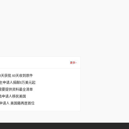
更多>
天获批 60天收到原件
主申请人捐献8万美元起
需要提供资料最全清单
国大陆申请人移民美国
主申请人 美国籍再居首位