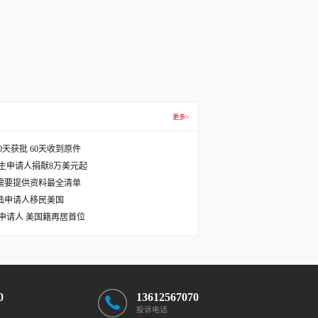
更多>
天获批 60天收到原件
主申请人捐献8万美元起
需要提供资料最全清单
国大陆申请人移民美国
主申请人 美国籍再居首位
0
13612567070
投诉电话