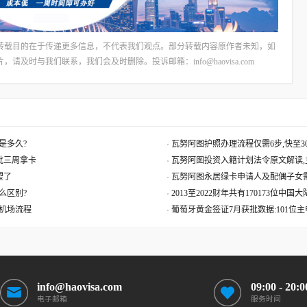
转载目的在于传递更多信息，不代表我们观点。部分转载内容原作者未知，如
时与我们联系，我们会及时删除。投诉邮箱：info@haovisa.com
是多久?
瓦努阿图护照办理流程仅需6步,快至30
获批三周拿卡
瓦努阿图投资入籍计划法令原文解读,
望了
瓦努阿图永居绿卡申请人及配偶子女
么区别?
2013至2022财年共有170173位中
机场流程
葡萄牙黄金签证7月获批数据:101位
info@haovisa.com
09:00 - 20:0
电子邮箱
服务时间