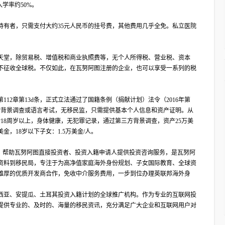
学率约50%。
持有者，只需支付大约35元人民币的挂号费，其他费用几乎全免。私立医院
天堂，除贸易税、增值税和商业执照费等，无个人所得税、营业税、资本
不征收全球税。不仅如此，在瓦努阿图注册的企业，也可以享受一系列的税
法第112章第13d条，正式立法通过了国籍条例（捐献计划）法令（2016年第
杂的背景调查或语言考试，无移民监，只需提供基本个人信息和资产证明。从
18周岁以上，身体健康，无犯罪记录，通过第三方背景调查，资产25万美
金，18岁以下子女：1.5万美金/人。
合作伙伴，帮助瓦努阿图直接投资者、投资入籍申请人提供投资咨询服务，是瓦努阿
资料到移民局，专注于为高净值家庭海外身份规划、子女国际教育、全球资
雄厚的优质开发商合作，免收中介服务费用，一步到位办理英联邦海外身
西亚、安提瓜、土耳其投资入籍计划的全球推广机构。作为专业的互联网投
提供专业的、及时的、海量的移民资讯，充分满足广大企业和互联网用户对