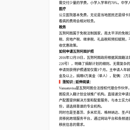
需交付少量的学费，小学入学率约70%，中学⼊
医疗
公立医院基本免费，无论是当地居民还是绿卡
看病的费用会相对较贵。
税务
瓦努阿图属于免税法制国家，南太平洋的免税
税、房地产税、继承税、礼品税和预扣赋税，
收优惠政策。
如何申请
瓦努阿图护照
2016年12月19日，瓦努阿图政府根据其国籍
220号），明确了捐献计划的细则。无需复
申请到获得护照通常仅需3个月。主申请人年龄
金及以上，捐赠8万美金（单人），配偶：2万美
▍
涨知识 | 延伸阅读：
Vanuatuvisa是瓦努阿图合法授权代理
图投资入籍计划全球推广机构。直接递交申请
产配置提供解决方案和配套服务，与本土实力
份，请选择靠谱的专业机构。
同时也是圣基茨、多米尼克、格林纳达、圣卢
资移民跨境服务平台，通过网站平台和各频道
移民信息的需求。