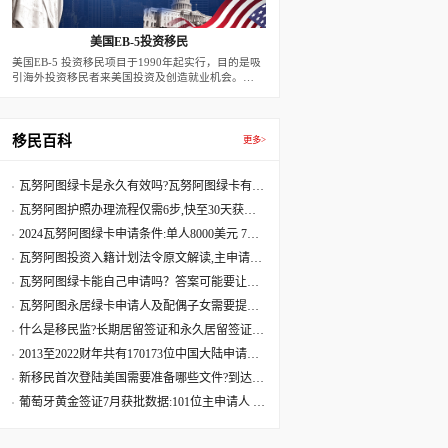
美国EB-5投资移民
美国EB-5 投资移民项目于1990年起实行，目的是吸
引海外投资移民者来美国投资及创造就业机会。
2022年后，新法案下，预留签证每年有3200个名
额。根据此方案，外国移民申请人在美投资创设有利
于美国经济的商业性企业，并创造10个全职的美国
工人就业机会，即可获发二年期的有条件移民签证。
移民百科
更多>
二年届满前90天，若移民投资者的投资行为满足10
个就业，以及投资款在项目中达到二年，可申请条件
移除，而成为永久居民。
瓦努阿图绿卡是永久有效吗?瓦努阿图绿卡有效
期是多久?
瓦努阿图护照办理流程仅需6步,快至30天获批
60天收到原件
2024瓦努阿图绿卡申请条件:单人8000美元 7天
获批三周拿卡
瓦努阿图投资入籍计划法令原文解读,主申请人
捐献8万美元起
瓦努阿图绿卡能自己申请吗？答案可能要让您
失望了
瓦努阿图永居绿卡申请人及配偶子女需要提供
资料最全清单
什么是移民监?长期居留签证和永久居留签证有
什么区别?
2013至2022财年共有170173位中国大陆申请人
移民美国
新移民首次登陆美国需要准备哪些文件?到达美
国机场流程
葡萄牙黄金签证7月获批数据:101位主申请人 美
国籍再居首位