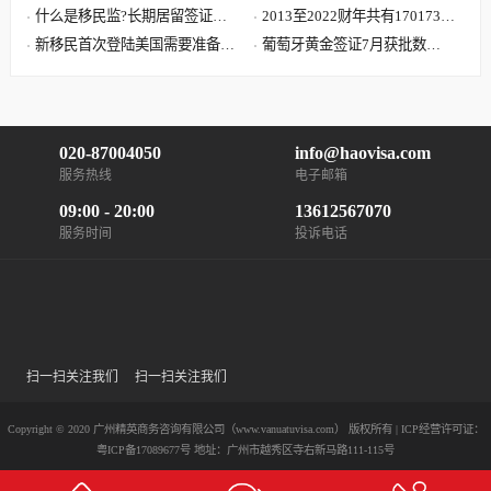
案可能要让您失望了
什么是移民监?长期居留签证和
子女需要提供资料最全清单
2013至2022财年共有170173位
永久居留签证有什么区别?
新移民首次登陆美国需要准备哪
中国大陆申请人移民美国
葡萄牙黄金签证7月获批数
些文件?到达美国机场流程
据:101位主申请人 美国籍再居
首位
020-87004050
info@haovisa.com
服务热线
电子邮箱
09:00 - 20:00
13612567070
服务时间
投诉电话
扫一扫关注我们
扫一扫关注我们
Copyright © 2020 广州精英商务咨询有限公司（www.vanuatuvisa.com） 版权所有 | ICP经营许可证：
粤ICP备17089677号
地址：广州市越秀区寺右新马路111-115号