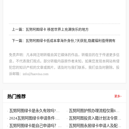
上一篇：瓦努阿图绿卡 移居世界上充满快乐的地方
下一篇：瓦努阿图绿卡低成本拿海外身份,7天获批,隐藏福利值得拥有
免责声明：凡本网注明转载自其它媒体的作品，转载目的在于传递更多信
息，不代表我们观点。部分转载内容原作者未知，如果您发现本网站有侵
犯您的知识产权的文章或图片，请及时与我们联系，我们会及时删除。投
诉邮箱：info@haovisa.com
热门推荐
更多>
瓦努阿图绿卡是永久有效吗?瓦
瓦努阿图护照办理流程仅需6步,
努阿图绿卡有效期是多久?
2024瓦努阿图绿卡申请条件:单
快至30天获批 60天收到原件
瓦努阿图投资入籍计划法令原文
人8000美元 7天获批三周拿卡
瓦努阿图绿卡能自己申请吗？答
解读,主申请人捐献8万美元起
瓦努阿图永居绿卡申请人及配偶