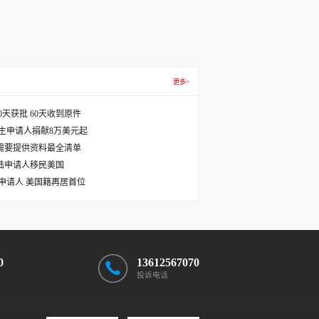
更多>
天获批 60天收到原件
主申请人捐献8万美元起
需要提供资料最全清单
国大陆申请人移民美国
主申请人 美国籍再居首位
0
13612567070
投诉电话