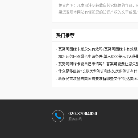
免责声明：凡本网注明转载自其它媒体的作品，
果您发现本网站有侵犯您的知识产权的文章或图片，请及
热门推荐
瓦努阿图绿卡是永久有效吗?瓦努阿图绿卡有效期
2024瓦努阿图绿卡申请条件:单人8000美元 7天
瓦努阿图绿卡能自己申请吗？答案可能要让您失
什么是移民监?长期居留签证和永久居留签证有什
新移民首次登陆美国需要准备哪些文件?到达美国
020-87004050
服务热线