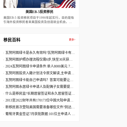
美国EB-5投资移民
美国EB-5 投资移民项目于1990年起实行，目的是吸
引海外投资移民者来美国投资及创造就业机会。
2022年后，新法案下，预留签证每年有3200个名
额。根据此方案，外国移民申请人在美投资创设有利
于美国经济的商业性企业，并创造10个全职的美国
工人就业机会，即可获发二年期的有条件移民签证。
移民百科
更多>
二年届满前90天，若移民投资者的投资行为满足10
个就业，以及投资款在项目中达到二年，可申请条件
移除，而成为永久居民。
瓦努阿图绿卡是永久有效吗?瓦努阿图绿卡有效
期是多久?
瓦努阿图护照办理流程仅需6步,快至30天获批
60天收到原件
2024瓦努阿图绿卡申请条件:单人8000美元 7天
获批三周拿卡
瓦努阿图投资入籍计划法令原文解读,主申请人
捐献8万美元起
瓦努阿图绿卡能自己申请吗？答案可能要让您
失望了
瓦努阿图永居绿卡申请人及配偶子女需要提供
资料最全清单
什么是移民监?长期居留签证和永久居留签证有
什么区别?
2013至2022财年共有170173位中国大陆申请人
移民美国
新移民首次登陆美国需要准备哪些文件?到达美
国机场流程
葡萄牙黄金签证7月获批数据:101位主申请人 美
国籍再居首位