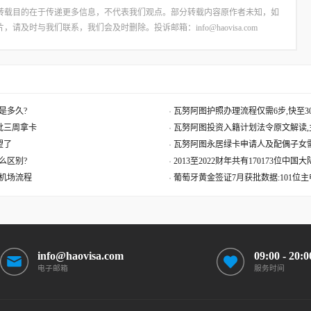
转载目的在于传递更多信息，不代表我们观点。部分转载内容原作者未知，如
时与我们联系，我们会及时删除。投诉邮箱：info@haovisa.com
是多久?
瓦努阿图护照办理流程仅需6步,快至30
获批三周拿卡
瓦努阿图投资入籍计划法令原文解读,
望了
瓦努阿图永居绿卡申请人及配偶子女
么区别?
2013至2022财年共有170173位中
机场流程
葡萄牙黄金签证7月获批数据:101位
info@haovisa.com
09:00 - 20:0
电子邮箱
服务时间